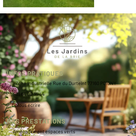
INFOS PRATIQUES
Zone Industrielle Rue du Durteint 77160 POIGNY
01 64 00 35 44
Nous écrire
NOS PRESTATIONS
Aménagement espaces verts