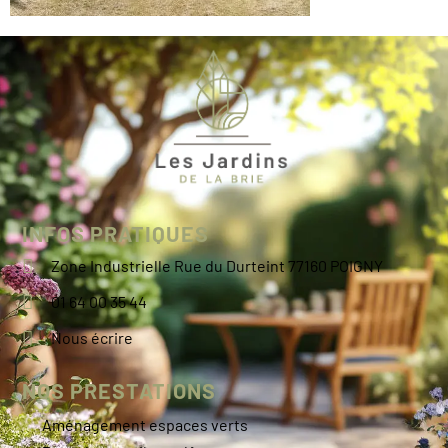
INFOS PRATIQUES
Zone Industrielle Rue du Durteint 77160 POIGNY
01 64 00 35 44
Nous écrire
NOS PRESTATIONS
Aménagement espaces verts