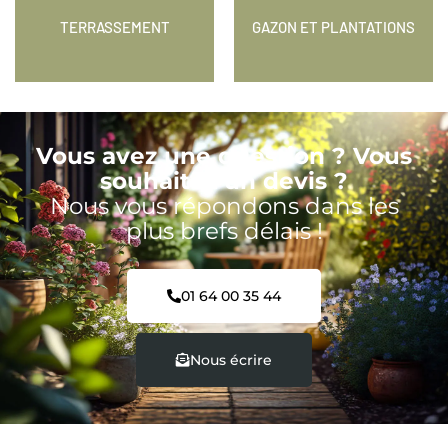
TERRASSEMENT
GAZON ET PLANTATIONS
Vous avez une question ? Vous
souhaitez un devis ?
Nous vous répondons dans les
plus brefs délais !
01 64 00 35 44
Nous écrire