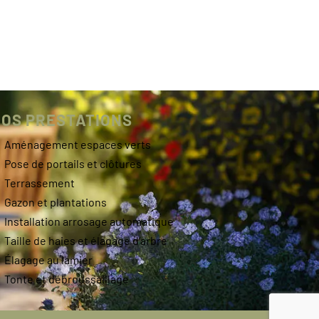
OS PRESTATIONS
Aménagement espaces verts
Pose de portails et clôtures
Terrassement
Gazon et plantations
Installation arrosage automatique
Taille de haies et élagage d’arbre
Élagage au lamier
Tonte et débroussaillage