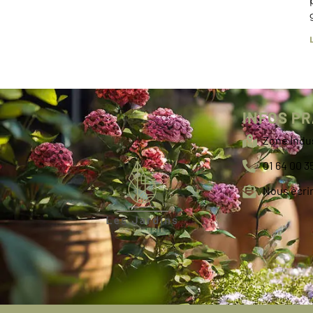
INFOS P
Zone Indus
01 64 00 3
Nous écri