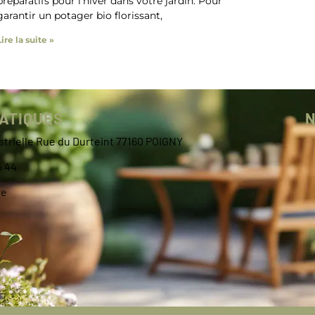
préparatifs pour l’hiver dans votre jardin. Pour
garantir un potager bio florissant,
Lire la suite »
RATIQUES
N
trielle Rue du Durteint 77160 POIGNY
5 44
re